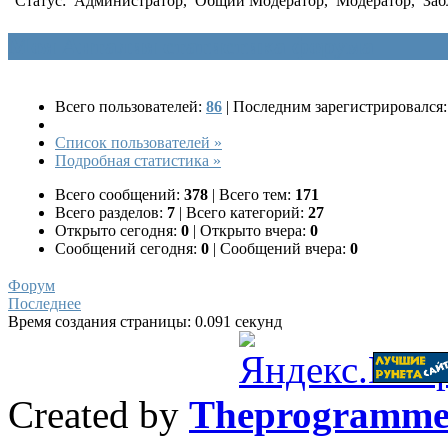
Статус:
Администратор
,
Общий Модератор
,
Модератор
,
Заб
Моя Анталия статистика форума
Всего пользователей:
86
|
Последним зарегистрировался
Список пользователей »
Подробная статистика »
Всего сообщений:
378
|
Всего тем:
171
Всего разделов:
7
|
Всего категорий:
27
Открыто сегодня:
0
|
Открыто вчера:
0
Сообщений сегодня:
0
|
Сообщений вчера:
0
Форум
Последнее
Время создания страницы: 0.091 секунд
Created by
Theprogramme