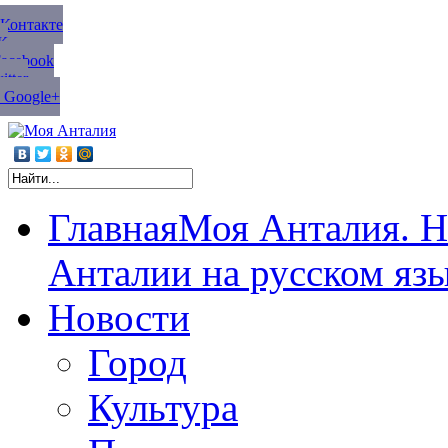
ВКонтакте
К
Facebook
tter
 Google+
Главная
Моя Анталия. Н
Анталии на русском яз
Новости
Город
Культура