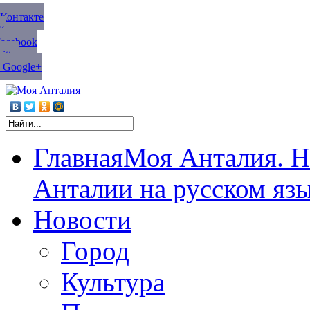
ВКонтакте
К
Facebook
tter
 Google+
Главная
Моя Анталия. Н
Анталии на русском яз
Новости
Город
Культура