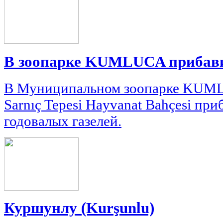
В зоопарке KUMLUCA прибави
В Муниципальном зоопарке KUMLU
Sarnıç Tepesi Hayvanat Bahçesi при
годовалых газелей.
Куршунлу (Kurşunlu)