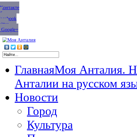
ВКонтакте
К
Facebook
tter
 Google+
Главная
Моя Анталия. Н
Анталии на русском яз
Новости
Город
Культура